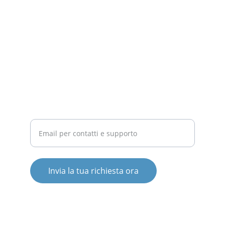
COMPETITIVITÀ
Inserisci il tuo indirizzo email
Invia la tua richiesta ora
© 2025. All rights reserved.